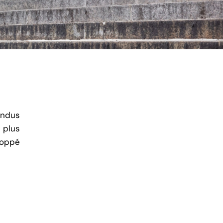
endus
plus
loppé