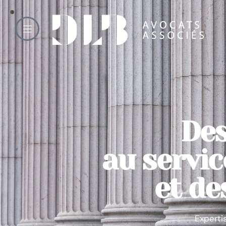
Des
au servic
et de
Expertis