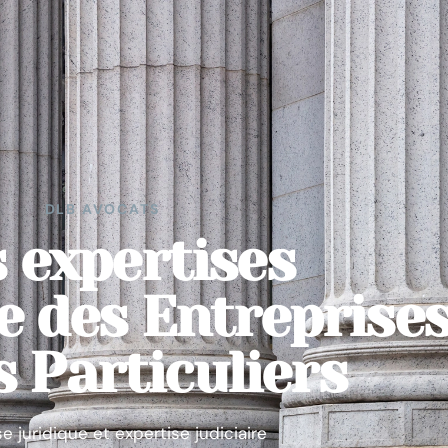
DLB AVOCATS
 expertises
e des Entreprise
s Particuliers
e juridique et expertise judiciaire