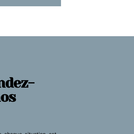
ndez-
nos