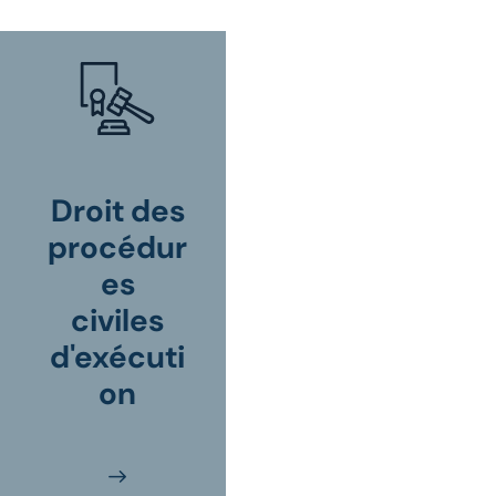
Droit des
procédur
es
civiles
d'exécuti
on