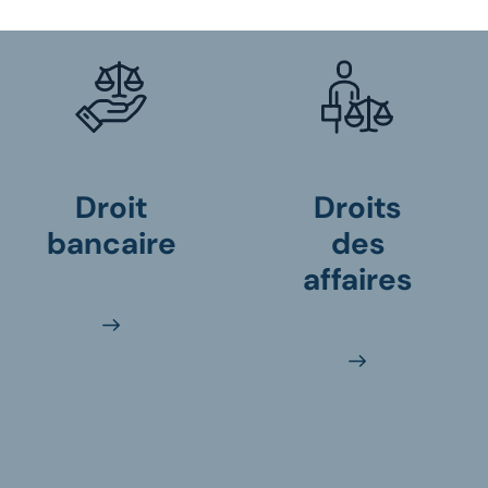
Droit
Droits
bancaire
des
affaires