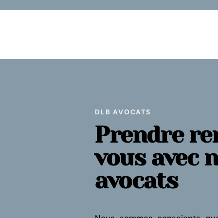
DLB AVOCATS
Prendre re
vous avec 
avocats