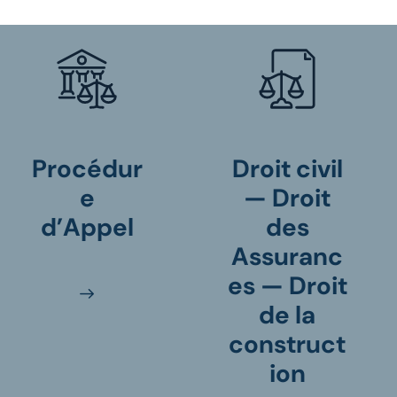
Procédur
Droit civil
e
— Droit
d’Appel
des
Assuranc
es — Droit
de la
construct
ion