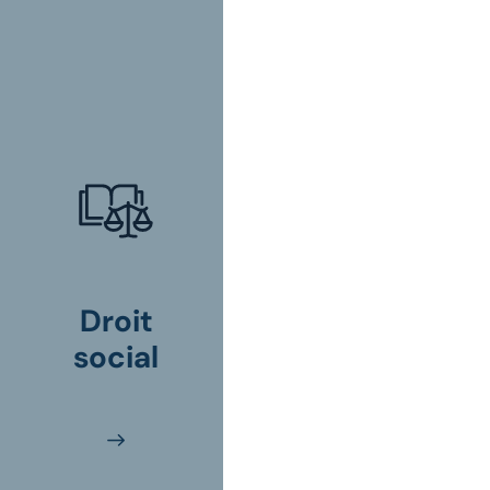
Droit
social