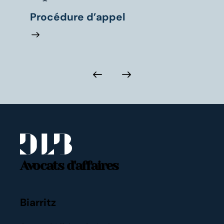
Procédure d’appel
Droit
Avocats d'affaires
Biarritz