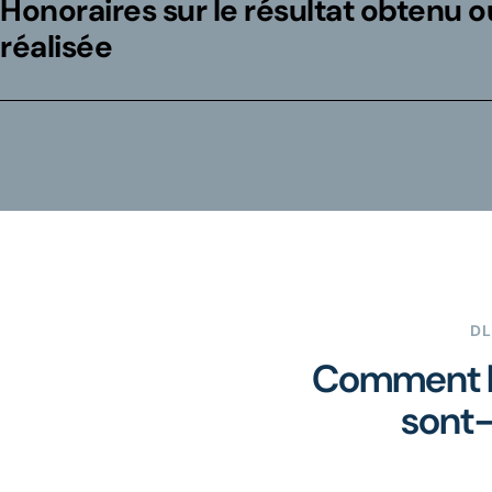
Honoraires sur le résultat obtenu o
réalisée
D
Comment le
sont-i