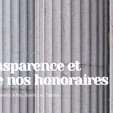
DLB AVOCATS
nsparence et
e nos honoraires
inets à Pau, Biarritz et Tarbes