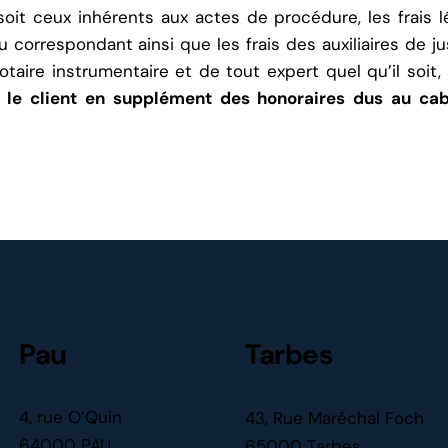
soit ceux inhérents aux actes de procédure, les frais l
 correspondant ainsi que les frais des auxiliaires de ju
otaire instrumentaire et de tout expert quel qu’il soit
r le client en supplément des honoraires dus au cab
Pau
Tarbes
4, rue O’Quin
43, Rue Maréchal Foch
64000 PAU
65000 Tarbes