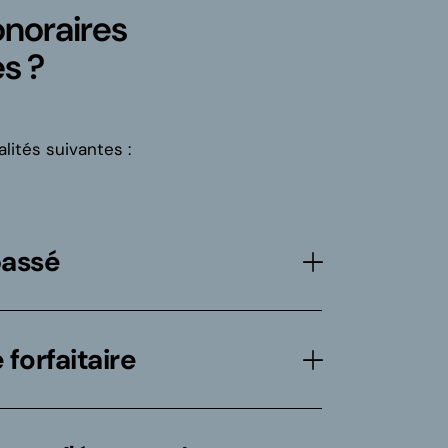
noraires
és ?
lités suivantes :
passé
forfaitaire