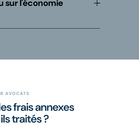
u sur l'économie
LB AVOCATS
s frais annexes
ls traités ?