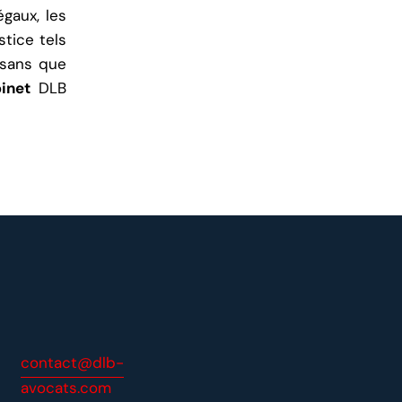
égaux, les
stice tels
, sans que
inet
DLB
contact@dlb-
avocats.com