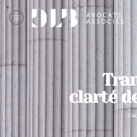
Tra
clarté d
Cab